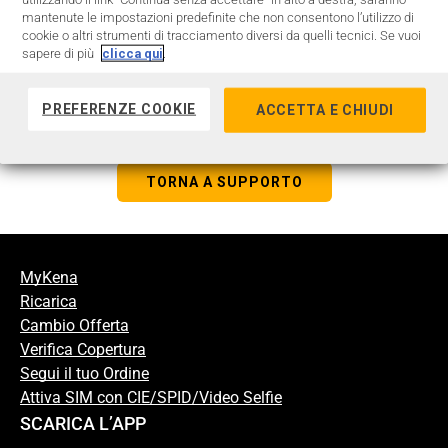
mantenute le impostazioni predefinite che non consentono l’utilizzo di
successivamente, ti sarà richiesto di spegnere e
cookie o altri strumenti di tracciamento diversi da quelli tecnici. Se vuoi
riaccendere il tuo smartphone per essere abilitato
sapere di più
clicca qui
.
completamente alle nuove prestazioni.
PREFERENZE COOKIE
ACCETTA E CHIUDI
TORNA A SUPPORTO
MyKena
Ricarica
Cambio Offerta
Verifica Copertura
Segui il tuo Ordine
Attiva SIM con CIE/SPID/Video Selfie
SCARICA L’APP