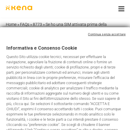
Skip
to
content
Home
»
FAQs
»
8773
»
Se ho una SIM attivata prima della
commercializzazione delle SIM nel formato HalfSIM Green, cosa
Continua senza accettare
devo fare?
Informativa e Consenso Cookie
Questo Sito utilizza cookie tecnici, necessari per effettuare la
Se ho una SIM attivata prima della
navigazione, agevolare la fruizione di contenuti online o fornire un
servizio richiesto dagli utenti; cookie di profilazione, propri e di terze
commercializzazione delle SIM
parti, per personalizzare contenuti ed annunci, inviare agli utenti
pubblicità in linea con le proprie preferenze, misurare l’efficacia del
nel formato HalfSIM Green, cosa
messaggio pubblicitario ed adottare conseguenti strategie
commerciali; cookie di analytics per analizzare il traffico mediante la
devo fare?
raccolta di informazioni aggregate sul numero degli utenti e su come
visitano il Sito ai fini dell’ottimizzazione dello stesso. Se vuoi sapere di
più, clicca qui. Se selezioni il sottostante comando “ACCETTA E
Tutti i clienti Kena saranno abilitati gradualmente alle
CHIUDI”, esprimi il consenso accettando tutti i cookie. Puoi comunque
esprimere le tue preferenze selezionando in modo analitico solo le
innovazioni tecnologiche che continueranno per tutto il
funzionalità, i cookie e le terze parti a cui intendi prestare il consenso
2025. Nel corso del 2025 riceverai un SMS che ti
cliccando su "preferenze cookie". Se scegli di chiudere il banner
informerà dell’evoluzione tecnologica della tua SIM;
utilizzando il link “Continua senza accettare” in alto a destra, saranno