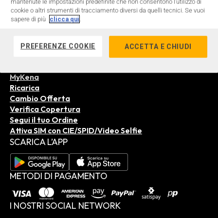
mantenute le impostazioni predefinite che non consentono l’utilizzo di
cookie o altri strumenti di tracciamento diversi da quelli tecnici. Se vuoi
sapere di più
clicca qui
.
Torna a Supporto
PREFERENZE COOKIE
ACCETTA E CHIUDI
MyKena
Ricarica
Cambio Offerta
Verifica Copertura
Segui il tuo Ordine
Attiva SIM con CIE/SPID/Video Selfie
SCARICA L’APP
METODI DI PAGAMENTO
I NOSTRI SOCIAL NETWORK