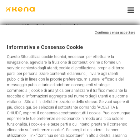
Skip
to
content
Home
»
FAQs
»
Configurare il mio telefono
Continua senza accettare
Informativa e Consenso Cookie
Configurare il mio telefono
Questo Sito utilizza cookie tecnici, necessari per effettuare la
navigazione, agevolare la fruizione di contenuti online o fornire un
servizio richiesto dagli utenti; cookie di profilazione, propri e di terze
Il tuo telefono si configurerà automaticamente non appena
parti, per personalizzare contenuti ed annunci, inviare agli utenti
la SIM Kena Mobile sarà attivata in rete: basterà solo
pubblicità in linea con le proprie preferenze, misurare l’efficacia del
messaggio pubblicitario ed adottare conseguenti strategie
accettare il messaggio auto-configurante che riceverai alla
commerciali; cookie di analytics per analizzare il traffico mediante la
prima accensione.
raccolta di informazioni aggregate sul numero degli utenti e su come
Nel caso in cui il tuo telefono non ricevesse il messaggio
visitano il Sito ai fini dell’ottimizzazione dello stesso. Se vuoi sapere di
più, clicca qui. Se selezioni il sottostante comando “ACCETTA E
auto-configurante puoi procedere manualmente seguendo
CHIUDI”, esprimi il consenso accettando tutti i cookie. Puoi comunque
le semplici istruzioni per il sistema operativo iOS o Android
esprimere le tue preferenze selezionando in modo analitico solo le
presenti nella pagina “
Configurazione Telefono
”
funzionalità, i cookie e le terze parti a cui intendi prestare il consenso
cliccando su "preferenze cookie". Se scegli di chiudere il banner
utilizzando il link “Continua senza accettare” in alto a destra, saranno