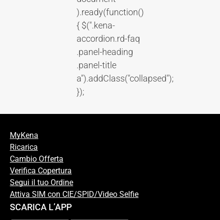
).ready(function()
{ $(".kena-
accordion.rd-faq
.panel-heading
.panel-title
a").addClass("collapsed");
});
MyKena
Ricarica
Cambio Offerta
Verifica Copertura
Segui il tuo Ordine
Attiva SIM con CIE/SPID/Video Selfie
SCARICA L’APP