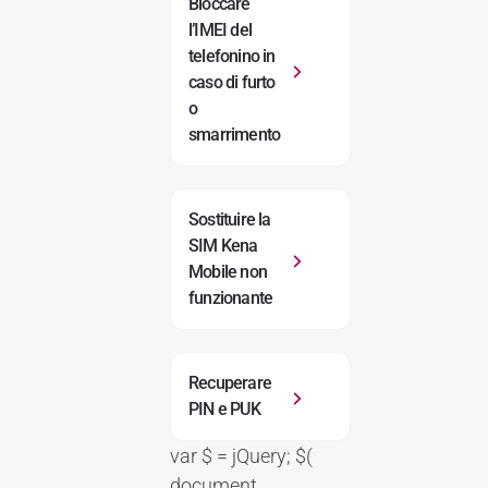
Bloccare
l’IMEI del
telefonino in
caso di furto
o
smarrimento
Sostituire la
SIM Kena
Mobile non
funzionante
Recuperare
PIN e PUK
var $ = jQuery; $(
document