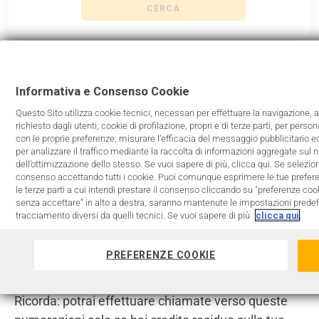
CERCA
Chiamando il nostro Servizio Assistenza Clienti 181
Informativa e Consenso Cookie
hai l’opportunità di scegliere il blocco/sblocco delle
chiamate verso le seguenti numerazioni:
892, 893,
Questo Sito utilizza cookie tecnici, necessari per effettuare la navigazione, ag
richiesto dagli utenti; cookie di profilazione, propri e di terze parti, per perso
894, 895, 899 e 44.
con le proprie preferenze, misurare l’efficacia del messaggio pubblicitario 
Tutte le altre Numerazioni a Pagamento restano
per analizzare il traffico mediante la raccolta di informazioni aggregate sul n
dell’ottimizzazione dello stesso. Se vuoi sapere di più, clicca qui. Se selez
sempre disponibili.
consenso accettando tutti i cookie. Puoi comunque esprimere le tue preferen
le terze parti a cui intendi prestare il consenso cliccando su "preferenze cooki
senza accettare” in alto a destra, saranno mantenute le impostazioni predefin
Le informazioni sui costi delle singole numerazioni
tracciamento diversi da quelli tecnici. Se vuoi sapere di più
clicca qui
.
ti saranno comunicate dal fornitore del Servizio
attraverso un messaggio informativo gratuito,
PREFERENZE COOKIE
prima di essere messo in connessione con il
numero selezionato.
Ricorda: potrai effettuare chiamate verso queste