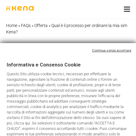
Skip
to
content
Home
»
FAQs
»
Offerta
»
Qual è il processo per ordinare la mia sim
Kena?
Continua senza accettare
Qual è il processo per ordinare la
Informativa e Consenso Cookie
mia sim Kena?
Questo Sito utilizza cookie tecnici, necessari per effettuare la
navigazione, agevolare la fruizione di contenuti online o fornire un
servizio richiesto dagli utenti; cookie di profilazione, propri e di terze
Per ordinare online tieni a portata di mano:
parti, per personalizzare contenuti ed annunci, inviare agli utenti
pubblicità in linea con le proprie preferenze, misurare l’efficacia del
Documento di Identità valido (Carta di Identità,
messaggio pubblicitario ed adottare conseguenti strategie
Patente, Passaporto);
commerciali; cookie di analytics per analizzare il traffico mediante la
raccolta di informazioni aggregate sul numero degli utenti e su come
Codice Fiscale italiano.
visitano il Sito ai fini dell’ottimizzazione dello stesso. Se vuoi sapere di
più, clicca qui. Se selezioni il sottostante comando “ACCETTA E
Scegli l’Offerta che preferisci quindi, scegli come ricevere
CHIUDI”, esprimi il consenso accettando tutti i cookie. Puoi comunque
esprimere le tue preferenze selezionando in modo analitico solo le
e pagare la SIM tra le seguenti modalità: