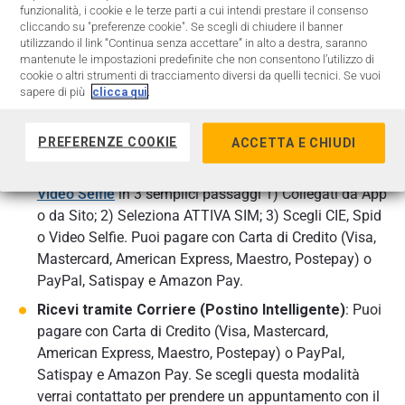
funzionalità, i cookie e le terze parti a cui intendi prestare il consenso
cliccando su "preferenze cookie". Se scegli di chiudere il banner
Paga e ritira presso un
Punto
di Ritiro
Mooney
:
utilizzando il link “Continua senza accettare” in alto a destra, saranno
pagamento in contanti. Se scegli questa modalità al
mantenute le impostazioni predefinite che non consentono l’utilizzo di
cookie o altri strumenti di tracciamento diversi da quelli tecnici. Se vuoi
termine dell’ordine riceverai una e-mail con un QR
sapere di più
clicca qui
.
Code. Recati al Punto di Ritiro più vicino con l’e-mail, il
tuo Documento di Identità e il Codice Fiscale.
PREFERENZE COOKIE
Scopri di più
ACCETTA E CHIUDI
Ricevi per posta
scegliendo attivazione
CIE, Spid o
Video Selfie
in 3 semplici passaggi 1) Collegati da App
o da Sito; 2) Seleziona ATTIVA SIM; 3) Scegli CIE, Spid
o Video Selfie. Puoi pagare con Carta di Credito (Visa,
Mastercard, American Express, Maestro, Postepay) o
PayPal, Satispay e Amazon Pay.
Ricevi tramite Corriere (Postino Intelligente)
: Puoi
pagare con Carta di Credito (Visa, Mastercard,
American Express, Maestro, Postepay) o PayPal,
Satispay e Amazon Pay. Se scegli questa modalità
verrai contattato per prendere un appuntamento con il