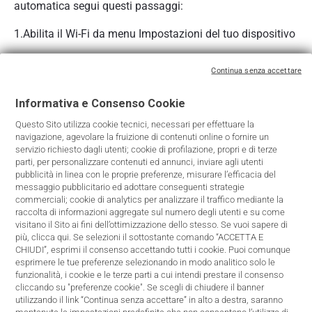
automatica segui questi passaggi:
1.Abilita il Wi-Fi da menu Impostazioni del tuo dispositivo
2.Cerca e seleziona il nome della rete Wi-Fi che è riportato
Continua senza accettare
sull’etichetta
Informativa e Consenso Cookie
3.NON inserire la chiave di cifratura
Questo Sito utilizza cookie tecnici, necessari per effettuare la
4.Premi e rilascia velocemente sul modem il tasto Wi-
navigazione, agevolare la fruizione di contenuti online o fornire un
servizio richiesto dagli utenti; cookie di profilazione, propri e di terze
Fi/LED. Il led Wi-Fi presente sul modem diventa verde
parti, per personalizzare contenuti ed annunci, inviare agli utenti
lampeggiante e la connessione Wi-Fi sarà
pubblicità in linea con le proprie preferenze, misurare l’efficacia del
automaticamente configurata in pochi minuti.
messaggio pubblicitario ed adottare conseguenti strategie
commerciali; cookie di analytics per analizzare il traffico mediante la
A configurazione avvenuta il led Wi-Fi diventa verde fisso
raccolta di informazioni aggregate sul numero degli utenti e su come
visitano il Sito ai fini dell’ottimizzazione dello stesso. Se vuoi sapere di
e il dispositivo sarà automaticamente agganciato alla
più, clicca qui. Se selezioni il sottostante comando “ACCETTA E
rete.
CHIUDI”, esprimi il consenso accettando tutti i cookie. Puoi comunque
esprimere le tue preferenze selezionando in modo analitico solo le
Se la procedura automatica non dovesse andare a buon
funzionalità, i cookie e le terze parti a cui intendi prestare il consenso
cliccando su "preferenze cookie". Se scegli di chiudere il banner
fine, procedi con quella manuale sopra descritta.
utilizzando il link “Continua senza accettare” in alto a destra, saranno