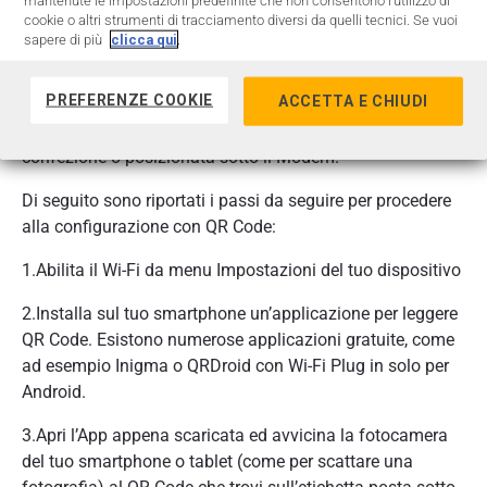
mantenute le impostazioni predefinite che non consentono l’utilizzo di
Configurazione QR-code (disponibile solo per
cookie o altri strumenti di tracciamento diversi da quelli tecnici. Se vuoi
Smartphone e tablet)
sapere di più
clicca qui
.
Il QR Code è simile ad un codice a barre e può essere letto
PREFERENZE COOKIE
ACCETTA E CHIUDI
con la fotocamera del tuo dispositivo. Il QR Code della tua
rete Wi-Fi è riportato nell’etichetta disponibile nella
confezione o posizionata sotto il Modem.
Di seguito sono riportati i passi da seguire per procedere
alla configurazione con QR Code:
1.Abilita il Wi-Fi da menu Impostazioni del tuo dispositivo
2.Installa sul tuo smartphone un’applicazione per leggere
QR Code. Esistono numerose applicazioni gratuite, come
ad esempio Inigma o QRDroid con Wi-Fi Plug in solo per
Android.
3.Apri l’App appena scaricata ed avvicina la fotocamera
del tuo smartphone o tablet (come per scattare una