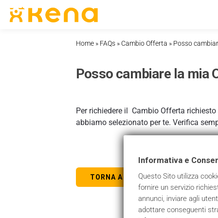
Skip
to
content
Home
»
FAQs
»
Cambio Offerta
»
Posso cambiare
Posso cambiare la mia O
Per richiedere il Cambio Offerta richiesto
abbiamo selezionato per te. Verifica sempr
Informativa e Conse
Questo Sito utilizza cooki
TORNA A SUPPORTO
fornire un servizio richies
annunci, inviare agli uten
adottare conseguenti strat