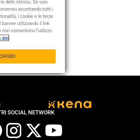
one dello stesso. Se vuoi
consenso accettando tutti i
nalità, i cookie e le terze
banner utilizzando il link
 non consentono l’utilizzo
a qui
.
CHIUDI
e
TRI SOCIAL NETWORK