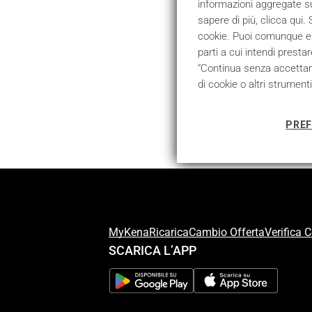
informazioni aggregate sul
sapere di più, clicca qui
cookie. Puoi comunque esp
parti a cui intendi presta
“Continua senza accettare
di cookie o altri strument
PREF
MyKena
Ricarica
Cambio Offerta
Verifica 
SCARICA L’APP