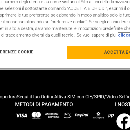
 numero degli utenti e su come visitano il Sito ai fini dell’ottimizzazi
. Se selezioni il sottostante comando “ACCETTA E CHIUDI”, esprimi il 
rimere le tue preferenze selezionando in modo analitico solo le funzio
re il consenso cliccando su "preferenze cookie". Se scegli di chiudere il 
” in alto a destra, saranno mantenute le impostazioni predefinite che
i di tracciamento diversi da quelli tecnici. Se vuoi sapere di più
clicc
ERENZE COOKIE
ACCETTA E 
Copertura
Segui il tuo Ordine
Attiva SIM con CIE/SPID/Video Selfi
METODI DI PAGAMENTO
I NOS