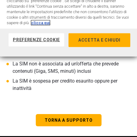
cliccando su "preferenze cookie". Se scegli di chiudere il banner
consecutive; al fine di poter fruire nuovamente del
utilizzando il link “Continua senza accettare” in alto a destra, saranno
mantenute le impostazioni predefinite che non consentono l’utilizzo di
servizio dovrai attendere che venga effettuato almeno
cookie o altri strumenti di tracciamento diversi da quelli tecnici. Se vuoi
un addebito ordinario del costo mensile previsto
sapere di più
clicca qui
.
dall’offerta;
Hai in corso una richiesta di cambio offerta
PREFERENZE COOKIE
ACCETTA E CHIUDI
La SIM è stata bloccata per frode o per
furto/smarrimento
La SIM non è associata ad un’offerta che prevede
contenuti (Giga, SMS, minuti) inclusi
La SIM è sospesa per credito esaurito oppure per
inattività
TORNA A SUPPORTO