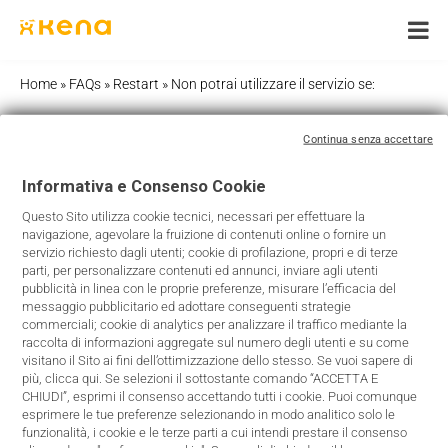
Skip
to
content
Home
»
FAQs
»
Restart
»
Non potrai utilizzare il servizio se:
Continua senza accettare
Non potrai utilizzare il servizio se:
Informativa e Consenso Cookie
Non avrai raggiunto l’80% di utilizzo di almeno 1 dei
Questo Sito utilizza cookie tecnici, necessari per effettuare la
navigazione, agevolare la fruizione di contenuti online o fornire un
contenuti inclusi nella tua offerta (Giga, SMS, minuti)
servizio richiesto dagli utenti; cookie di profilazione, propri e di terze
parti, per personalizzare contenuti ed annunci, inviare agli utenti
Non avrai credito residuo sufficiente a coprire il costo
pubblicità in linea con le proprie preferenze, misurare l’efficacia del
mensile dell’offerta
messaggio pubblicitario ed adottare conseguenti strategie
commerciali; cookie di analytics per analizzare il traffico mediante la
Non siano passate almeno 14 giorni dall’ultima
raccolta di informazioni aggregate sul numero degli utenti e su come
richiesta di Restart
visitano il Sito ai fini dell’ottimizzazione dello stesso. Se vuoi sapere di
più, clicca qui. Se selezioni il sottostante comando “ACCETTA E
Manchino 48 ore o meno alla data di addebito del
CHIUDI”, esprimi il consenso accettando tutti i cookie. Puoi comunque
costo previsto dall’offerta
esprimere le tue preferenze selezionando in modo analitico solo le
funzionalità, i cookie e le terze parti a cui intendi prestare il consenso
Hai già utilizzato il servizio Restart per 2 volte