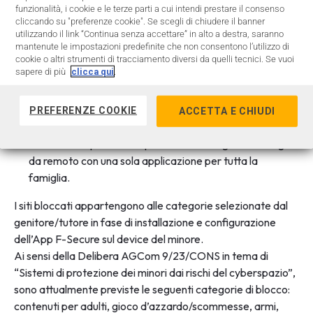
operativi Apple e Android e permette di:
funzionalità, i cookie e le terze parti a cui intendi prestare il consenso
cliccando su "preferenze cookie". Se scegli di chiudere il banner
utilizzando il link “Continua senza accettare” in alto a destra, saranno
filtrare i contenuti fruibili;
mantenute le impostazioni predefinite che non consentono l’utilizzo di
bloccare l’accesso a siti pericolosi o non adatti a minori;
cookie o altri strumenti di tracciamento diversi da quelli tecnici. Se vuoi
sapere di più
clicca qui
.
gestire le ore trascorse sullo schermo limitandone i tempi
di utilizzo;
PREFERENZE COOKIE
ACCETTA E CHIUDI
controllare le applicazioni installate e le attività online;
associare un profilo a dispositivi diversi e gestire le regole
da remoto con una sola applicazione per tutta la
famiglia.
I siti bloccati appartengono alle categorie selezionate dal
genitore/tutore in fase di installazione e configurazione
dell’App F-Secure sul device del minore.
Ai sensi della Delibera AGCom 9/23/CONS in tema di
“Sistemi di protezione dei minori dai rischi del cyberspazio”,
sono attualmente previste le seguenti categorie di blocco:
contenuti per adulti, gioco d’azzardo/scommesse, armi,