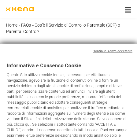
Skip
to
content
Home
»
FAQs
»
Cos’è il Servizio di Controllo Parentale (SCP) o
Parental Control?
Continua senza accettare
Cos’è il Servizio di Controllo
Informativa e Consenso Cookie
Parentale (SCP) o Parental
Questo Sito utilizza cookie tecnici, necessari per effettuare la
Control?
navigazione, agevolare la fruizione di contenuti online o fornire un
servizio richiesto dagli utenti; cookie di profilazione, propri e di terze
parti, per personalizzare contenuti ed annunci, inviare agli utenti
Il Servizio di Controllo Parentale (SCP) o Parental Control è
pubblicità in linea con le proprie preferenze, misurare l’efficacia del
messaggio pubblicitario ed adottare conseguenti strategie
un servizio gratuito messo a disposizione da Kena per la
commerciali; cookie di analytics per analizzare il traffico mediante la
propria clientela e che consente, tramite App F-Secure, di
raccolta di informazioni aggregate sul numero degli utenti e su come
bloccare l’accesso a siti internet e App con contenuti non
visitano il Sito ai fini dell’ottimizzazione dello stesso. Se vuoi sapere di
più, clicca qui. Se selezioni il sottostante comando “ACCETTA E
adatti ai minori.
CHIUDI”, esprimi il consenso accettando tutti i cookie. Puoi comunque
L’App di F-Secure è disponibile per i dispositivi con sistemi
esprimere le tue preferenze selezionando in modo analitico solo le