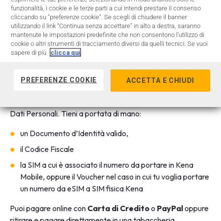
sito Kena o sull’APP Kena Mobile.
funzionalità, i cookie e le terze parti a cui intendi prestare il consenso
cliccando su "preferenze cookie". Se scegli di chiudere il banner
Sul sito Kena, accedendo alla pagina Offerte, puoi scegliere
utilizzando il link “Continua senza accettare” in alto a destra, saranno
quella più adatta alle tue esigenze. Una volta scelta
mantenute le impostazioni predefinite che non consentono l’utilizzo di
cookie o altri strumenti di tracciamento diversi da quelli tecnici. Se vuoi
l’Offerta, cliccando sul
bottone “ACQUISTA”
, inserisci tuo
sapere di più
clicca qui
.
il numero da portare in Kena e seleziona l’operatore di
provenienza.
PREFERENZE COOKIE
ACCETTA E CHIUDI
Cambiare il gestore telefonico e passare in Kena Mobile è
quindi molto semplice, basta compilare i campi con i tuoi
Dati Personali. Tieni a portata di mano:
un Documento d’Identità valido,
il Codice Fiscale
la SIM a cui è associato il numero da portare in Kena
Mobile, oppure il Voucher nel caso in cui tu voglia portare
un numero da eSIM a SIM fisica Kena
Puoi pagare online con
Carta di Credito
o
PayPal
oppure
ritirare e pagare direttamente in una tabaccheria