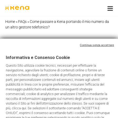
Skip
to
content
Home
»
FAQs
»
Come passare a Kena portando il mio numero da
un altro gestore telefonico?
Continua senza accettare
Come passare a Kena portando
il mio numero da un altro
Informativa e Consenso Cookie
gestore telefonico?
Questo Sito utilizza cookie tecnici, necessari per effettuare la
navigazione, agevolare la fruizione di contenuti online o fornire un
servizio richiesto dagli utenti; cookie di profilazione, propri e di terze
parti, per personalizzare contenuti ed annunci, inviare agli utenti
Passare a Kena Mobile, effettuando cambio di Operatore
pubblicità in linea con le proprie preferenze, misurare l’efficacia del
messaggio pubblicitario ed adottare conseguenti strategie
telefonico, è facile e veloce, anche mantenendo il tuo
commerciali; cookie di analytics per analizzare il traffico mediante la
Credito e numero telefonico.
raccolta di informazioni aggregate sul numero degli utenti e su come
visitano il Sito ai fini dell’ottimizzazione dello stesso. Se vuoi sapere di
Puoi farlo presso un punto vendita Kena, chiamando il
più, clicca qui. Se selezioni il sottostante comando “ACCETTA E
servizio assistenza clienti 181 oppure direttamente online sul
CHIUDI”, esprimi il consenso accettando tutti i cookie. Puoi comunque
esprimere le tue preferenze selezionando in modo analitico solo le