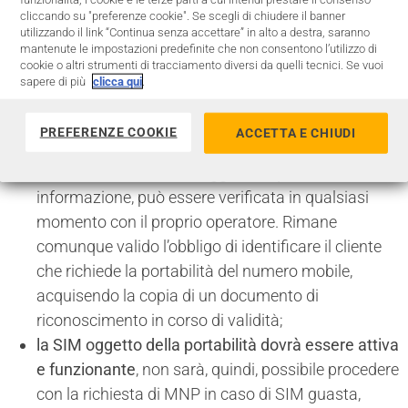
efficacemente i clienti dal possibile furto del proprio
cliccando su "preferenze cookie". Se scegli di chiudere il banner
utilizzando il link “Continua senza accettare” in alto a destra, saranno
numero mobile.
mantenute le impostazioni predefinite che non consentono l’utilizzo di
cookie o altri strumenti di tracciamento diversi da quelli tecnici. Se vuoi
Le nuove misure prevedono quanto segue:
sapere di più
clicca qui
.
la richiesta di portabilità del numero mobile verso
PREFERENZE COOKIE
ACCETTA E CHIUDI
un nuovo operatore potrà essere effettuata solo dal
TITOLARE del numero oggetto di portabilità.
Tale
informazione, può essere verificata in qualsiasi
momento con il proprio operatore. Rimane
comunque valido l’obbligo di identificare il cliente
che richiede la portabilità del numero mobile,
acquisendo la copia di un documento di
riconoscimento in corso di validità;
la SIM oggetto della portabilità dovrà essere attiva
e funzionante
, non sarà, quindi, possibile procedere
con la richiesta di MNP in caso di SIM guasta,