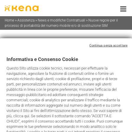
Skip
to
content
Home
»
Assistenza
»
News e modifiche Contrattuali
»
Nuove regole per il
processo di portabilità del numero mobile e/o di sostituzione SIM
Nuove regole per il processo di
Continua senza accettare
portabilità del numero mobile e/o di
Informativa e Consenso Cookie
sostituzione SIM
Questo Sito utilizza cookie tecnici, necessari per effettuare la
navigazione, agevolare la fruizione di contenuti online o fornire un
Informativa per i Clienti Kena
servizio richiesto dagli utenti; cookie di profilazione, propri e di terze
parti, per personalizzare contenuti ed annunci, inviare agli utenti
KENA informa che, in ottemperanza a quanto previsto
pubblicità in linea con le proprie preferenze, misurare l’efficacia del
messaggio pubblicitario ed adottare conseguenti strategie
dalla delibera AGCom n. 86/21/CIR,
a partire dal 14
commerciali; cookie di analytics per analizzare il traffico mediante la
novembre 2022
troveranno applicazione le
nuove regole
raccolta di informazioni aggregate sul numero degli utenti e su come
visitano il Sito ai fini dell’ottimizzazione dello stesso. Se vuoi sapere di
per il processo di portabilità del numero mobile (MNP)
più, clicca qui. Se selezioni il sottostante comando “ACCETTA E
e/o di sostituzione della SIM.
Tali regole sono state
CHIUDI”, esprimi il consenso accettando tutti i cookie. Puoi comunque
esprimere le tue preferenze selezionando in modo analitico solo le
introdotte con l’obiettivo di tutelare ancora più
funzionalità, i cookie e le terze parti a cui intendi prestare il consenso