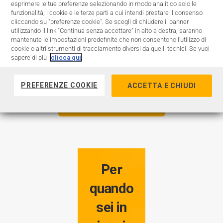
esprimere le tue preferenze selezionando in modo analitico solo le
Numeri a
funzionalità, i cookie e le terze parti a cui intendi prestare il consenso
Pagamento
cliccando su "preferenze cookie". Se scegli di chiudere il banner
utilizzando il link “Continua senza accettare” in alto a destra, saranno
mantenute le impostazioni predefinite che non consentono l’utilizzo di
cookie o altri strumenti di tracciamento diversi da quelli tecnici. Se vuoi
sapere di più
clicca qui
.
PREFERENZE COOKIE
ACCETTA E CHIUDI
TORNA A SUPPORTO
Per
quando
sei in